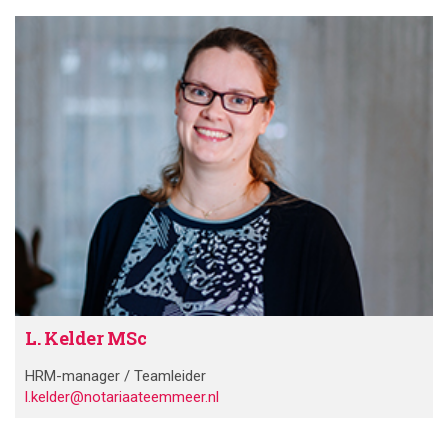
L. Kelder MSc
HRM-manager / Teamleider
l.kelder@notariaateemmeer.nl