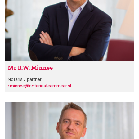
Mr. R.W. Minnee
Notaris / partner
r.minnee@notariaateemmeer.nl