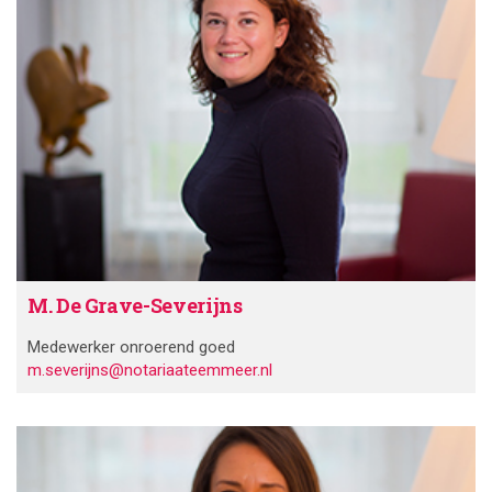
M. De Grave-Severijns
Medewerker onroerend goed
m.severijns@notariaateemmeer.nl