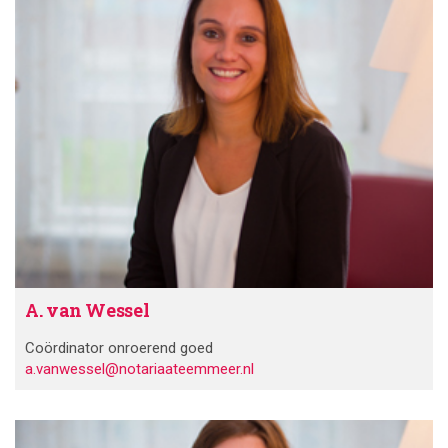
A. van Wessel
Coördinator onroerend goed
a.vanwessel@notariaateemmeer.nl