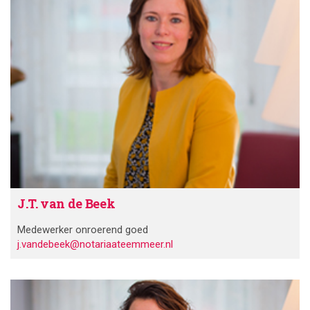
J.T. van de Beek
Medewerker onroerend goed
j.vandebeek@notariaateemmeer.nl