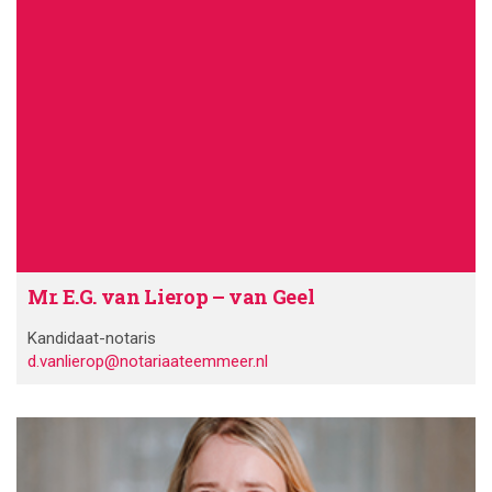
Mr. E.G. van Lierop – van Geel
Kandidaat-notaris
d.vanlierop@notariaateemmeer.nl