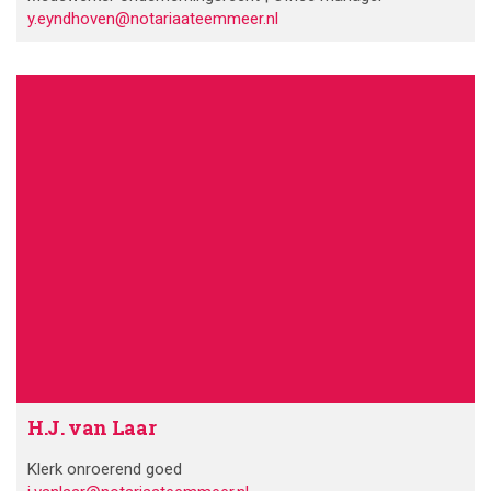
y.eyndhoven@notariaateemmeer.nl
H.J. van Laar
Klerk onroerend goed