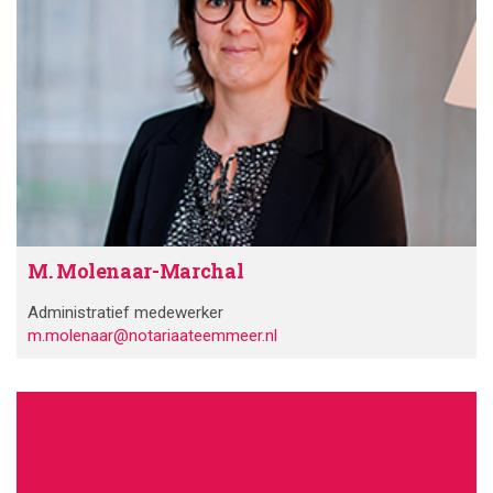
M. Molenaar-Marchal
Administratief medewerker
m.molenaar@notariaateemmeer.nl