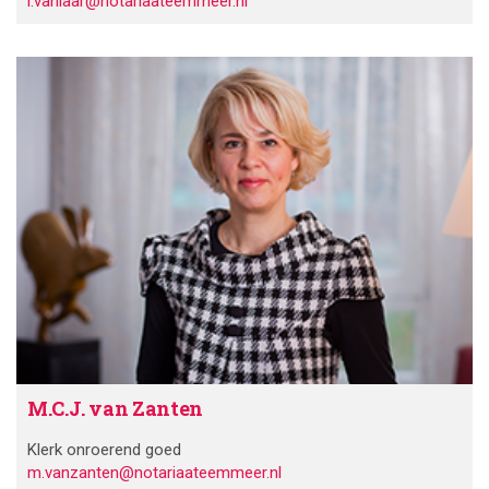
i.vanlaar@notariaateemmeer.nl
M.C.J. van Zanten
Klerk onroerend goed
m.vanzanten@notariaateemmeer.nl