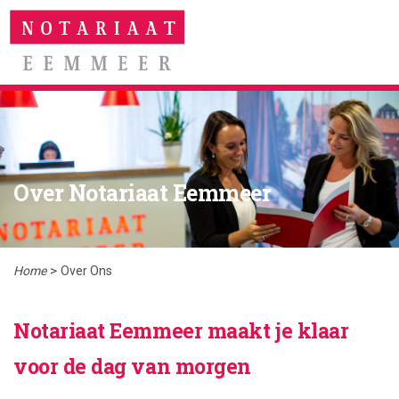
Spring
Door
naar
naar
MENU
de
de
hoofdnavigatie
hoofd
inhoud
Over Notariaat Eemmeer
>
Home
Over Ons
Notariaat Eemmeer maakt je klaar
voor de dag van morgen