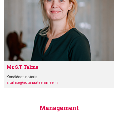
Mr. S.T. Talma
Kandidaat-notaris
s.talma@notariaateemmeer.nl
Management