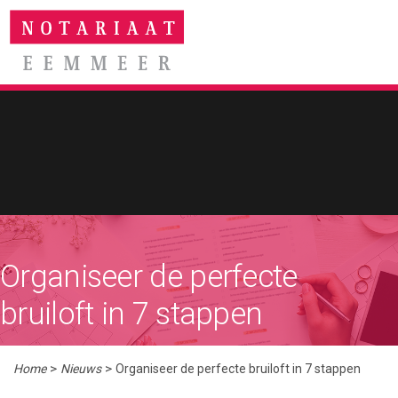
Spring
Door
naar
naar
MENU
de
de
hoofdnavigatie
hoofd
inhoud
Organiseer de perfecte
bruiloft in 7 stappen
>
>
Home
Nieuws
Organiseer de perfecte bruiloft in 7 stappen