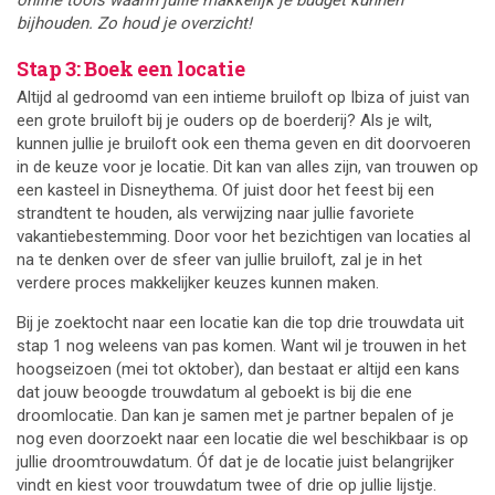
bijhouden. Zo houd je overzicht!
Stap 3: Boek een locatie
Altijd al gedroomd van een intieme bruiloft op Ibiza of juist van
een grote bruiloft bij je ouders op de boerderij? Als je wilt,
kunnen jullie je bruiloft ook een thema geven en dit doorvoeren
in de keuze voor je locatie. Dit kan van alles zijn, van trouwen op
een kasteel in Disneythema. Of juist door het feest bij een
strandtent te houden, als verwijzing naar jullie favoriete
vakantiebestemming. Door voor het bezichtigen van locaties al
na te denken over de sfeer van jullie bruiloft, zal je in het
verdere proces makkelijker keuzes kunnen maken.
Bij je zoektocht naar een locatie kan die top drie trouwdata uit
stap 1 nog weleens van pas komen. Want wil je trouwen in het
hoogseizoen (mei tot oktober), dan bestaat er altijd een kans
dat jouw beoogde trouwdatum al geboekt is bij die ene
droomlocatie. Dan kan je samen met je partner bepalen of je
nog even doorzoekt naar een locatie die wel beschikbaar is op
jullie droomtrouwdatum. Óf dat je de locatie juist belangrijker
vindt en kiest voor trouwdatum twee of drie op jullie lijstje.