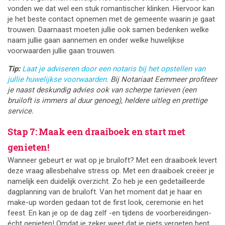
vonden we dat wel een stuk romantischer klinken. Hiervoor kan
je het beste contact opnemen met de gemeente waarin je gaat
trouwen. Daarnaast moeten jullie ook samen bedenken welke
naam jullie gaan aannemen en onder welke huwelijkse
voorwaarden jullie gaan trouwen.
Tip:
Laat je adviseren door een notaris bij het opstellen van
jullie huwelijkse voorwaarden.
Bij Notariaat Eemmeer profiteer
je naast deskundig advies ook van scherpe tarieven (een
bruiloft is immers al duur genoeg), heldere uitleg en prettige
service.
Stap 7: Maak een draaiboek en start met
genieten!
Wanneer gebeurt er wat op je bruiloft? Met een draaiboek levert
deze vraag allesbehalve stress op. Met een draaiboek creëer je
namelijk een duidelijk overzicht. Zo heb je een gedetailleerde
dagplanning van de bruiloft. Van het moment dat je haar en
make-up worden gedaan tot de first look, ceremonie en het
feest. En kan je op de dag zelf -en tijdens de voorbereidingen-
écht genieten! Omdat je zeker weet dat je niets vergeten bent