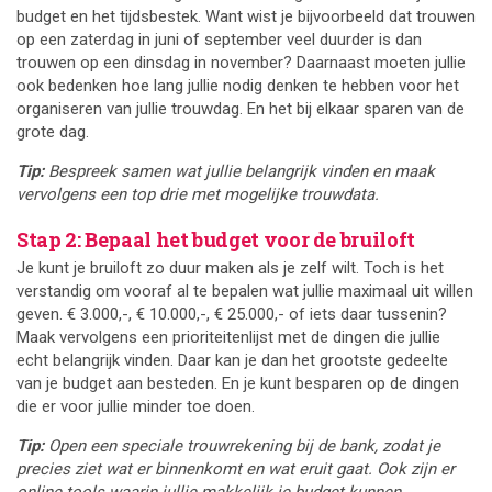
budget en het tijdsbestek. Want wist je bijvoorbeeld dat trouwen
op een zaterdag in juni of september veel duurder is dan
trouwen op een dinsdag in november? Daarnaast moeten jullie
ook bedenken hoe lang jullie nodig denken te hebben voor het
organiseren van jullie trouwdag. En het bij elkaar sparen van de
grote dag.
Tip:
Bespreek samen wat jullie belangrijk vinden en maak
vervolgens een top drie met mogelijke trouwdata.
Stap 2: Bepaal het budget voor de bruiloft
Je kunt je bruiloft zo duur maken als je zelf wilt. Toch is het
verstandig om vooraf al te bepalen wat jullie maximaal uit willen
geven. € 3.000,-, € 10.000,-, € 25.000,- of iets daar tussenin?
Maak vervolgens een prioriteitenlijst met de dingen die jullie
echt belangrijk vinden. Daar kan je dan het grootste gedeelte
van je budget aan besteden. En je kunt besparen op de dingen
die er voor jullie minder toe doen.
Tip:
Open een speciale trouwrekening bij de bank, zodat je
precies ziet wat er binnenkomt en wat eruit gaat. Ook zijn er
online tools waarin jullie makkelijk je budget kunnen