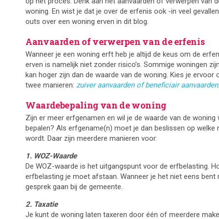
op het proces. Denk aan het aanvaarden of verwerpen van d
woning. En wist je dat je over de erfenis ook -in veel gevallen-
outs over een woning erven in dit blog.
Aanvaarden of verwerpen van de erfenis
Wanneer je een woning erft heb je altijd de keus om de erfe
erven is namelijk niet zonder risico’s. Sommige woningen zij
kan hoger zijn dan de waarde van de woning. Kies je ervoor
twee manieren:
zuiver aanvaarden of beneficiair aanvaarden
Waardebepaling van de woning
Zijn er meer erfgenamen en wil je de waarde van de woning 
bepalen? Als erfgename(n) moet je dan beslissen op welke 
wordt. Daar zijn meerdere manieren voor:
1. WOZ-Waarde
De WOZ-waarde is het uitgangspunt voor de erfbelasting.
erfbelasting je moet afstaan. Wanneer je het niet eens bent 
gesprek gaan bij de gemeente.
2. Taxatie
Je kunt de woning laten taxeren door één of meerdere make