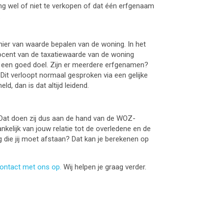
Levenstestament (volmacht)
g wel of niet te verkopen of dat één erfgenaam
.
Verklaring van erfrecht
ier van waarde bepalen van de woning. In het
ocent van de taxatiewaarde van de woning
een goed doel. Zijn er meerdere erfgenamen?
it verloopt normaal gesproken via een gelijke
ld, dan is dat altijd leidend.
. Dat doen zij dus aan de hand van de WOZ-
kelijk van jouw relatie tot de overledene en de
ng die jij moet afstaan? Dat kan je berekenen op
contact met ons op.
Wij helpen je graag verder.