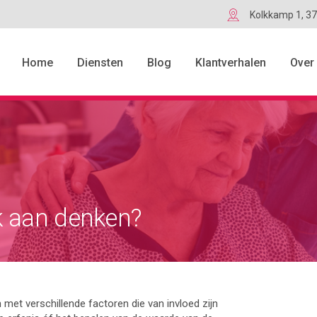
Kolkkamp 1, 3
Home
Diensten
Blog
Klantverhalen
Over
Snelmenu
Huis & Hypotheek
Familie & Relatie
Aankoop woning
k aan denken?
Huis & Hypotheek
Hypotheekakte
Onderneming
Akte van verdeling opstellen
en met verschillende factoren die van invloed zijn