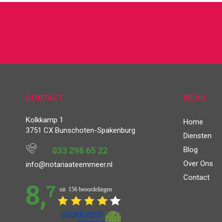
Klaar voor de dag van
CONTACT
MENU
Kolkkamp 1
Home
3751 CX Bunschoten-Spakenburg
Diensten
033 298 65 22
Blog
Over Ons
info@notariaateemmeer.nl
Contact