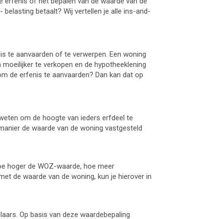
e erfenis óf het bepalen van de waarde van de
Overig
 belasting betaalt? Wij vertellen je alle ins-and-
Familie & Relatie
nis te aanvaarden of te verwerpen. Een woning
n moeilijker te verkopen en de hypotheeklening
 om de erfenis te aanvaarden? Dan kan dat op
Onderneming
.
Samenlevingsovereenkomst
BV oprichten
weten om de hoogte van ieders erfdeel te
manier de waarde van de woning vastgesteld
Huwelijkse voorwaarden
Statutenwijziging
Partnerschapsvoorwaarden
 Hoe hoger de WOZ-waarde, hoe meer
met de waarde van de woning, kun je hierover in
Aandelen overdragen
Testament opstellen
Overig
laars. Op basis van deze waardebepaling